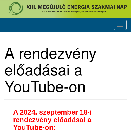
Skip
to
content
T
o
g
A rendezvény
g
l
előadásai a
e
n
a
YouTube-on
v
i
g
a
A 2024. szeptember 18-i
t
rendezvény előadásai a
i
YouTube-on:
o