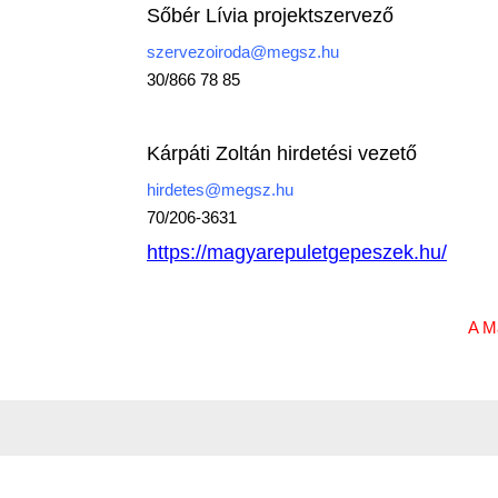
Sőbér Lívia projektszervező
szervezoiroda@megsz.hu
30/866 78 85
Kárpáti Zoltán hirdetési vezető
hirdetes@megsz.hu
70/206-3631
https://magyarepuletgepeszek.hu/
A Ma