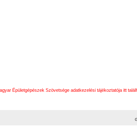
gyar Épületgépészek Szövetsége adatkezelési tájékoztatója itt talál
G